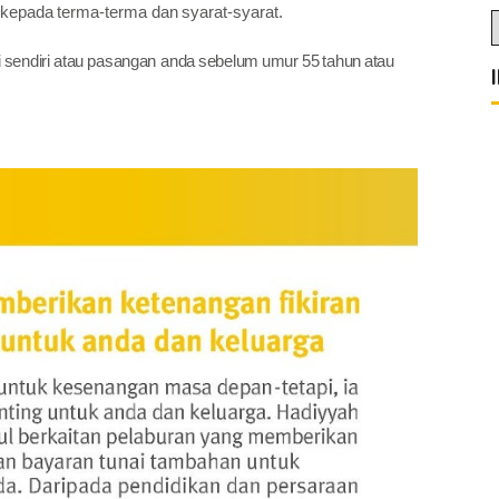
kepada
terma-terma dan
syarat-syarat.
i
sendiri
atau
pasangan
anda
sebelum
umur
55
tahun
atau