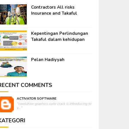
Contractors All risks
Insurance and Takaful
Kepentingan Perlindungan
Takaful dalam kehidupan
Pelan Hadiyyah
RECENT COMMENTS
ACTIVATOR SOFTWARE
"coreldraw graphics suite crack is introducing to
y..."
KATEGORI