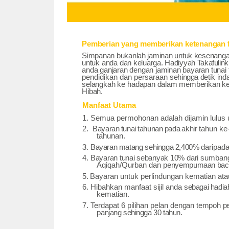
Pemberian yang memberikan ketenangan
Simpanan bukanlah jaminan untuk kesenang
untuk
anda dan
keluarga. Hadiyyah
Takafulin
anda ganjaran dengan jaminan bayaran tuna
pendidikan dan persaraan
sehingga
detik in
selangkah
ke
hadapan dalam memberikan kel
Hibah.
Manfaat Utama
1.
Semua permohonan adalah dijamin lulus 
2.
Bayaran
tunai
tahunan
pada
akhir
tahun ke-
tahunan.
3.
Bayaran
matang
sehingga 2,400%
daripad
4.
Bayaran tunai sebanyak
10%
dari
sumbang
Aqiqah/Qurban dan
penyempurnaan bac
5.
Bayaran untuk perlindungan kematian at
6.
Hibahkan manfaat sijil anda
sebagai
hadia
kematian.
7.
Terdapat 6 pilihan pelan
dengan
tempoh p
panjang
sehingga
30
tahun.