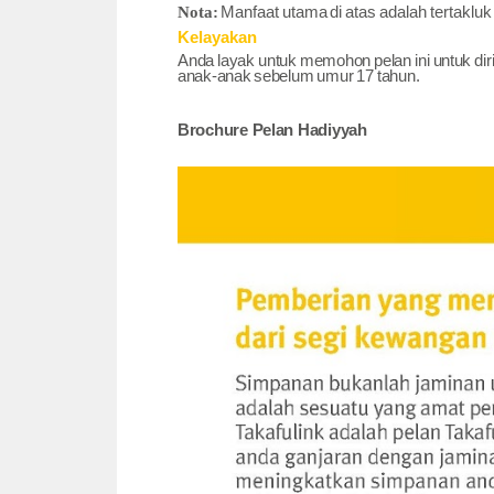
Manfaat
utama
di
atas
adalah
tertakluk
Nota:
Kelayakan
Anda
layak
untuk
memohon
pelan
ini
untuk
dir
anak-anak
sebelum
umur
17
tahun.
Brochure Pelan Hadiyyah