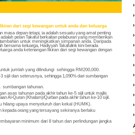
fikiran
dari segi kewangan untuk anda dan keluarga
an
masa depan-tetapi,
ia adalah sesuatu
yang amat
penting
k
adalah pelan
Takaful
berkaitan pelaburan
yang
memberikan
i tambahan
untuk meningkatkan simpanan anda. Daripada
dah
bersama keluarga, Hadiyyah
Takafulink
kini
berada
uarga anda ketenangan fikiran dari segi kewangan dengan
untuk jumlah yang
dilindungi sehingga RM200,000.
3 sijil dan seterusnya,
sehingga
1,090% dari
sumbangan
a sumbangan tahunan.
an asas tahunan pada
akhir tahun
ke-5
sijil untuk majlis
aan Al-Quran
(Khatam)/Qurban
pada akhir
tahun
ke-10 sijil.
au hilang upaya menyeluruh dan kekal (HUMK).
h kepada orang
yang
tersayang sekiranya berlaku
embayaran minimum dari
8 tahun dan perlindungan
jangka