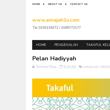
HOME
ABOUT US
CONTACT US
www.annajah2u.com
Tel 0193218372 / 0189773177
HOME
PENGENALAN
TAKAFUL KE
Pelan Hadiyyah
Rashdan Etiqa
8:16 AM
pelaburan
,
takafu