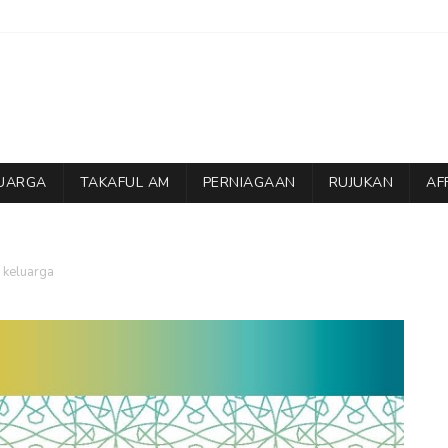
LUARGA
TAKAFUL AM
PERNIAGAAN
RUJUKAN
AF
l keluarga